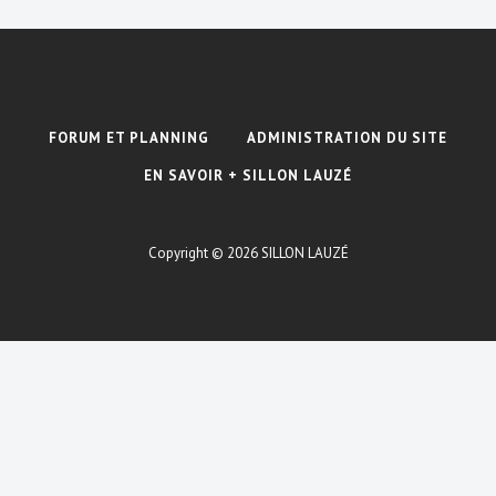
n
è
è
s
n
n
u
e
e
l
m
m
FORUM ET PLANNING
ADMINISTRATION DU SITE
t
e
e
EN SAVOIR + SILLON LAUZÉ
n
a
n
t
t
Copyright © 2026
SILLON LAUZÉ
t
i
s
o
n
s