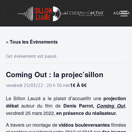
Skip
to
ACCUEIL
ACTUS
AGENDA
content
« Tous les Évènements
Asso Café Cult. À Marvejols, Lozère.
SILLON LAUZÉ
Cet évènement est passé.
Coming Out : la projec’sillon
1€ À 6€
vendredi 25/03/22 : 20 h 30 min
Le Sillon Lauzé a le plaisir d’accueillir une
projection
débat
autour du film de
Denis Parrot,
Coming Out
,
vendredi 25 mars 2022,
en présence du réalisateur.
A travers un montage de
vidéos bouleversantes
filmées
et postées sur internet entre 2012 et 2018 par
des jeunes