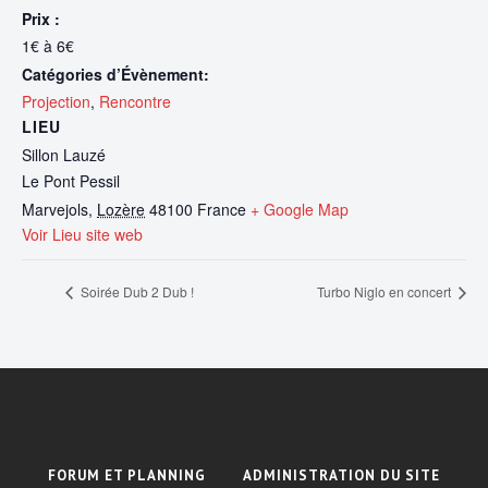
Prix :
1€ à 6€
Catégories d’Évènement:
Projection
,
Rencontre
LIEU
Sillon Lauzé
Le Pont Pessil
Marvejols
,
Lozère
48100
France
+ Google Map
Voir Lieu site web
Soirée Dub 2 Dub !
Turbo Niglo en concert
FORUM ET PLANNING
ADMINISTRATION DU SITE