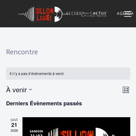
Skip
to
ACCUEIL
ACTUS
AGENDA
content
Asso Café Cult. À Marvejols, Lozère.
SILLON LAUZÉ
Rencontre
Il n’y a pas d’évènements à venir.
N
N
À venir
L
a
S
I
a
Derniers Évènements passés
S
é
v
v
T
l
E
i
e
MAR
i
21
c
g
2026
t