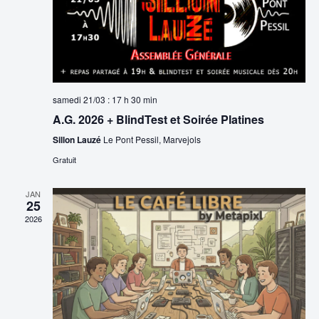
g
a
i
a
t
o
n
t
i
n
o
i
e
n
z
samedi 21/03 : 17 h 30 min
o
u
A.G. 2026 + BlindTest et Soirée Platines
d
n
n
Sillon Lauzé
Le Pont Pessil, Marvejols
e
e
p
Gratuit
d
v
a
a
u
JAN
t
25
r
e
e
2026
.
c
s
É
o
v
n
è