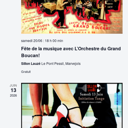
n
t
i
n
o
i
e
n
z
o
u
d
n
n
samedi 20/06 : 18 h 00 min
e
e
p
Fête de la musique avec L’Orchestre du Grand
d
v
Boucan!
a
a
u
Sillon Lauzé
Le Pont Pessil, Marvejols
t
r
e
e
Gratuit
.
c
s
JUIN
É
13
o
2026
v
n
è
s
n
u