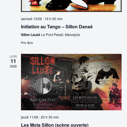
e
l
m
t
e
samedi 13/06 : 19 h 00 min
Initiation au Tango – Sillon Dansé
n
a
Sillon Lauzé
Le Pont Pessil, Marvejols
t
t
Prix libre
i
JUIN
o
11
2026
n
s
jeudi 11/06 : 20 h 30 min
Les Mots Sillon (scène ouverte)