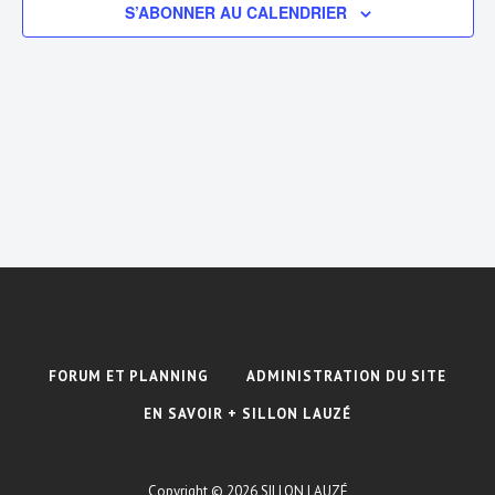
c
g
S’ABONNER AU CALENDRIER
g
t
a
i
a
t
o
n
t
i
n
o
i
e
n
z
o
u
d
n
n
e
e
p
d
v
a
a
u
t
r
e
e
FORUM ET PLANNING
ADMINISTRATION DU SITE
.
c
s
EN SAVOIR + SILLON LAUZÉ
É
o
v
Copyright © 2026
SILLON LAUZÉ