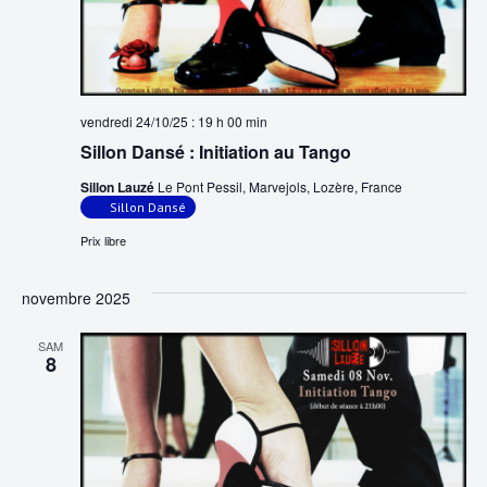
t
n
t
i
n
o
i
e
n
z
o
vendredi 24/10/25 : 19 h 00 min
u
d
n
Sillon Dansé : Initiation au Tango
n
e
e
Sillon Lauzé
Le Pont Pessil, Marvejols, Lozère, France
p
d
v
Sillon Dansé
a
a
Prix libre
u
t
r
e
e
novembre 2025
.
c
s
SAM
É
o
8
v
n
è
s
n