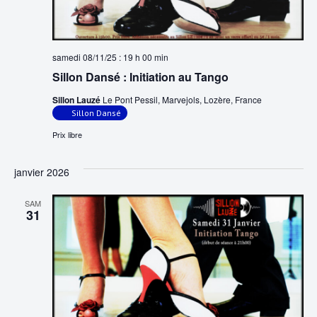
u
e
l
m
t
e
samedi 08/11/25 : 19 h 00 min
n
a
Sillon Dansé : Initiation au Tango
t
Sillon Lauzé
Le Pont Pessil, Marvejols, Lozère, France
t
Sillon Dansé
i
Prix libre
o
janvier 2026
n
SAM
s
31