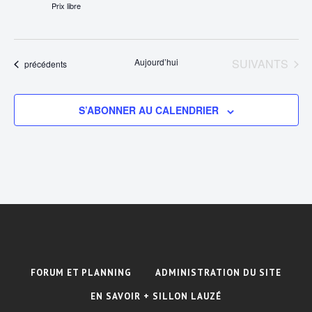
Prix libre
ÉVÈNEMENTS
Aujourd’hui
SUIVANTS
Évènements
précédents
S’ABONNER AU CALENDRIER
FORUM ET PLANNING
ADMINISTRATION DU SITE
EN SAVOIR + SILLON LAUZÉ