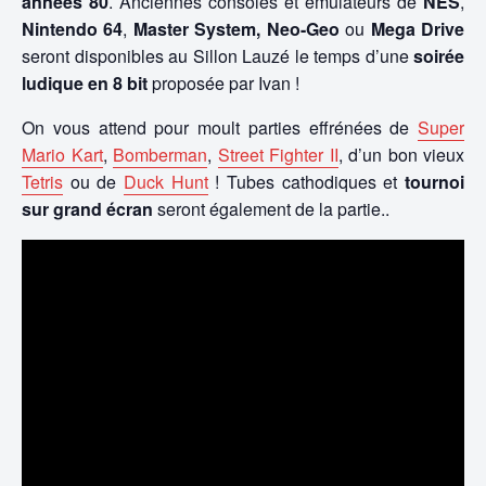
années 80
. Anciennes consoles et émulateurs de
NES
,
Nintendo 64
,
Master System, Neo-Geo
ou
Mega Drive
seront disponibles au Sillon Lauzé le temps d’une
soirée
ludique en 8 bit
proposée par Ivan !
On vous attend pour moult parties effrénées de
Super
Mario Kart
,
Bomberman
,
Street Fighter II
, d’un bon vieux
Tetris
ou de
Duck Hunt
! Tubes cathodiques et
tournoi
sur grand écran
seront également de la partie..