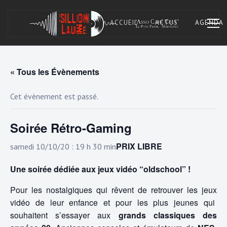
Skip
to
ACCUEIL
ACTUS
AGENDA
content
« Tous les Évènements
Asso Café Cult. À Marvejols, Lozère.
SILLON LAUZÉ
Cet évènement est passé.
Soirée Rétro-Gaming
PRIX LIBRE
samedi 10/10/20 : 19 h 30 min
Une soirée dédiée aux jeux vidéo “oldschool” !
Pour les nostalgiques qui rêvent de retrouver les jeux
vidéo de leur enfance et pour les plus jeunes qui
souhaitent s’essayer aux
grands classiques des