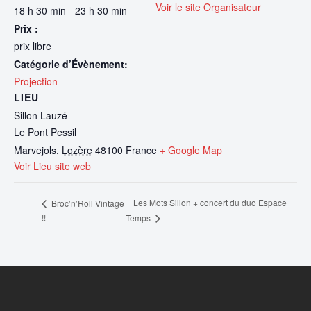
Voir le site Organisateur
18 h 30 min - 23 h 30 min
Prix :
prix libre
Catégorie d’Évènement:
Projection
LIEU
Sillon Lauzé
Le Pont Pessil
Marvejols
,
Lozère
48100
France
+ Google Map
Voir Lieu site web
Les Mots Sillon + concert du duo Espace
Broc’n’Roll Vintage
!!
Temps