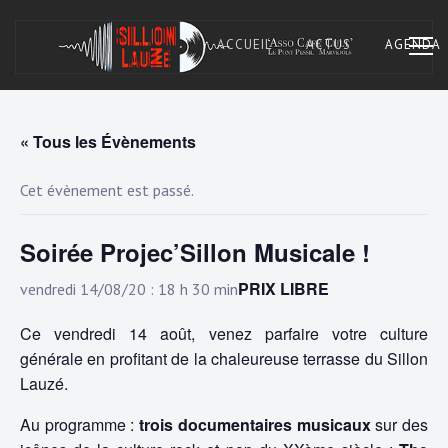
Skip
to
ACCUEIL
ACTUS
AGENDA
content
« Tous les Évènements
Asso Café Cult. À Marvejols, Lozère.
SILLON LAUZÉ
Cet évènement est passé.
Soirée Projec’Sillon Musicale !
PRIX LIBRE
vendredi 14/08/20 : 18 h 30 min
Ce vendredi 14 août, venez parfaire votre culture
générale en profitant de la chaleureuse terrasse du Sillon
Lauzé.
Au programme :
trois documentaires musicaux
sur des