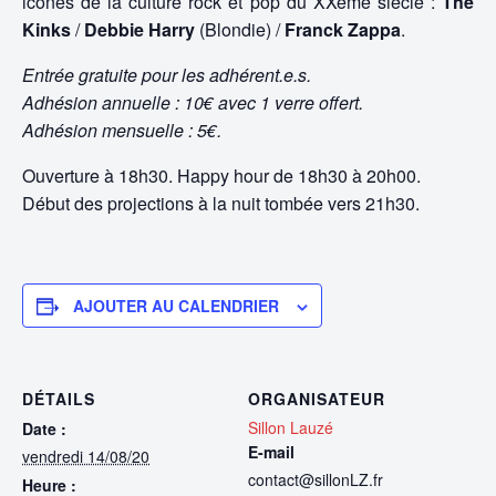
icônes de la culture rock et pop du XXème siècle :
The
Kinks
/
Debbie Harry
(Blondie) /
Franck Zappa
.
Entrée gratuite pour les adhérent.e.s.
Adhésion annuelle : 10€ avec 1 verre offert.
Adhésion mensuelle : 5€.
Ouverture à 18h30. Happy hour de 18h30 à 20h00.
Début des projections à la nuit tombée vers 21h30.
AJOUTER AU CALENDRIER
DÉTAILS
ORGANISATEUR
Sillon Lauzé
Date :
E-mail
vendredi 14/08/20
contact@sillonLZ.fr
Heure :