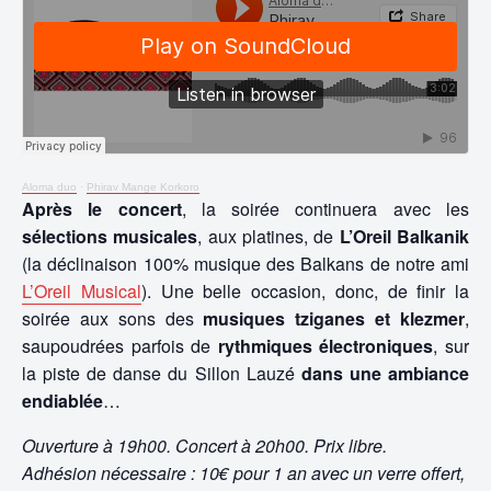
Aloma duo
·
Phirav Mange Korkoro
Après le concert
, la soirée continuera avec les
sélections musicales
, aux platines, de
L’Oreil Balkanik
(la déclinaison 100% musique des Balkans de notre ami
L’Oreil Musical
). Une belle occasion, donc, de finir la
soirée aux sons des
musiques tziganes et klezmer
,
saupoudrées parfois de
rythmiques électroniques
, sur
la piste de danse du Sillon Lauzé
dans une ambiance
endiablée
…
Ouverture à 19h00. Concert à 20h00. Prix libre.
Adhésion nécessaire : 10€ pour 1 an avec un verre offert,