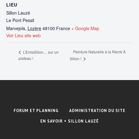
LIEU
Sillon Lauzé
Le Pont Pessil
Marvejols
,
Lozère
48100
France
+ Google Map
Voir Lieu site web
Peinture Naturelle à la Récré À
L’EmisSillon… sur un
plateau !
Sillon !
FORUM ET PLANNING
ADMINISTRATION DU SITE
EN SAVOIR + SILLON LAUZÉ