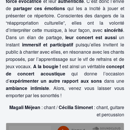
force évocatrice
et leur
authenticité
. C’est donc l’envie
de
partager ces émotions
qui les a incité à jouer et
présenter ce répertoire. Conscientes des dangers de la
“réappropriation culturelle”, elles ont la volonté
d’interpréter cette musique, à leur façon, avec
sincérité
.
Dans un élan de partage,
leur concert est aussi
un
instant
immersif et participatif
puisqu’elles invitent le
public à chanter avec elles, en résonance avec les chants
proposés, par l’apprentissage sur le vif de refrains et de
jeux vocaux.
A la bougie !
est ainsi un véritable
concept
de concert acoustique
qui donne l’occasion
d’
expérimenter un autre rapport aux sons
dans une
ambiance intimiste
. Alors, venez vous laisser vous
emporter par les sonorités !
Magali Méjean
: chant /
Cécilia Simonet
: chant, guitare
et percussion