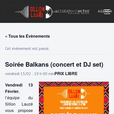
Skip
to
ACCUEIL
ACTUS
AGENDA
content
« Tous les Évènements
Asso Café Cult. À Marvejols, Lozère.
SILLON LAUZÉ
Cet évènement est passé.
Soirée Balkans (concert et DJ set)
PRIX LIBRE
vendredi 13/02 : 19 h 00 min
Vendredi 13
Février
,
l’équipe du
Sillon Lauzé
vous propose