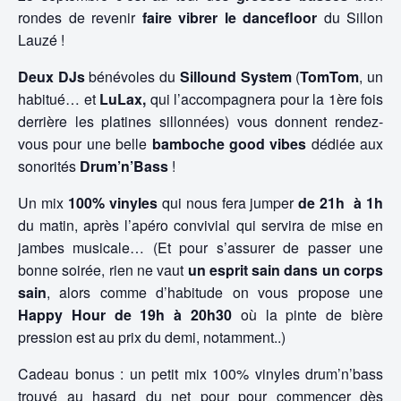
rondes de revenir
faire vibrer le dancefloor
du Sillon
Lauzé !
Deux DJs
bénévoles du
Sillound System
(
TomTom
, un
habitué… et
LuLax,
qui l’accompagnera pour la 1ère fois
derrière les platines sillonnées) vous donnent rendez-
vous pour une belle
bamboche good vibes
dédiée aux
sonorités
Drum’n’Bass
!
Un mix
100% vinyles
qui nous fera jumper
de 21h
à 1h
du matin, après l’apéro convivial qui servira de mise en
jambes musicale… (Et pour s’assurer de passer une
bonne soirée, rien ne vaut
un esprit sain dans un corps
sain
, alors comme d’habitude on vous propose une
Happy Hour de 19h à 20h30
où la pinte de bière
pression est au prix du demi, notamment..)
Cadeau bonus : un petit mix 100% vinyles drum’n’bass
trouvé au hasard du net pour pour commencer dès