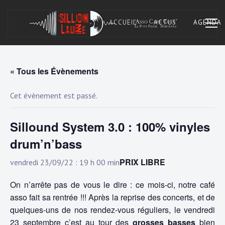
Skip
to
ACCUEIL
ACTUS
AGENDA
content
« Tous les Évènements
Asso Café Cult. À Marvejols, Lozère.
SILLON LAUZÉ
Cet évènement est passé.
Sillound System 3.0 : 100% vinyles
drum’n’bass
PRIX LIBRE
vendredi 23/09/22 : 19 h 00 min
On n’arrête pas de vous le dire : ce mois-ci, notre café
asso fait sa rentrée !!! Après la reprise des concerts, et de
quelques-uns de nos rendez-vous réguliers, le vendredi
23 septembre c’est au tour des
grosses
basses
bien