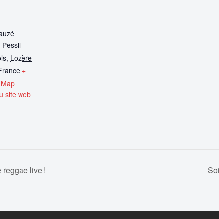
Lauzé
 Pessil
ls
,
Lozère
France
+
 Map
eu site web
reggae live !
Soi