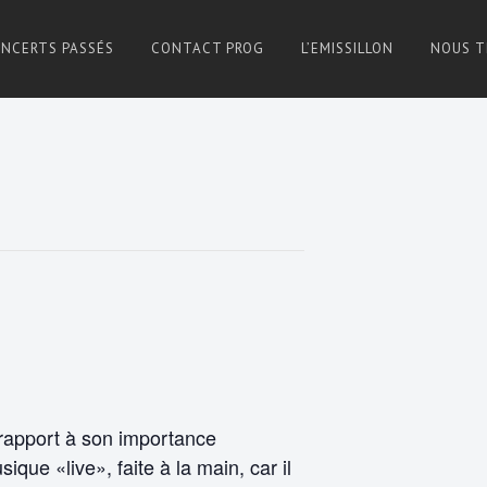
NCERTS PASSÉS
CONTACT PROG
L’EMISSILLON
NOUS T
 rapport à son importance
sique «live», faite à la main, car il