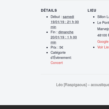
DÉTAILS
LIEU
Début :
samedi
Sillon 
19/01/19 : 21 h 00
Le Pont
min
Marvejo
Fin :
dimanche
48100
20/01/19 : 1 h 00
Google
min
Voir Li
Prix :
5€
Catégorie
d’Évènement:
Concert
Léo [Raspigaous] – acoustique 