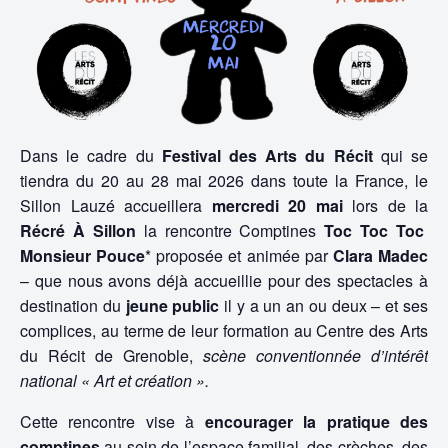
Dans le cadre du
Festival des Arts du Récit
qui se
tiendra du 20 au 28 mai 2026 dans toute la France, le
Sillon Lauzé accueillera
mercredi 20 mai
lors de la
Récré À Sillon
la rencontre Comptines
Toc Toc Toc
Monsieur Pouce
* proposée et animée par
Clara Madec
– que nous avons déjà accueillie pour des spectacles à
destination du
jeune public
il y a un an ou deux – et ses
complices, au terme de leur formation au Centre des Arts
du Récit de Grenoble,
scène conventionnée d’intérêt
national « Art et création ».
Cette rencontre vise à
encourager la pratique des
comptines
au sein de l’espace familial, des crèches, des