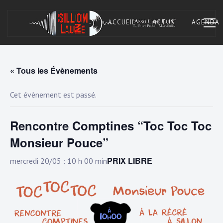
Skip
to
ACCUEIL
ACTUS
AGENDA
content
« Tous les Évènements
Asso Café Cult. À Marvejols, Lozère.
SILLON LAUZÉ
Cet évènement est passé.
Rencontre Comptines “Toc Toc Toc
Monsieur Pouce”
PRIX LIBRE
mercredi 20/05 : 10 h 00 min