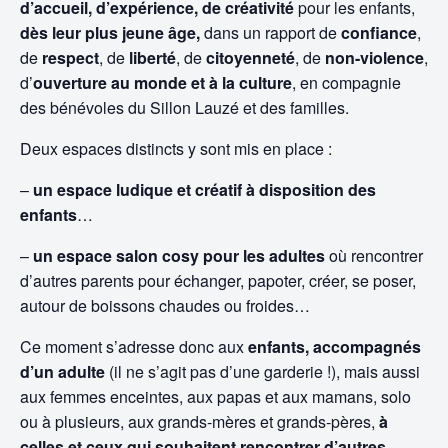
d’accueil, d’expérience, de créativité
pour les enfants,
dès leur plus jeune âge,
dans un rapport de
confiance
,
de
respect
, de
liberté
, de
citoyenneté
, de
non-violence
,
d’
ouverture au monde et à la culture
, en compagnie
des bénévoles du Sillon Lauzé et des familles.
Deux espaces distincts y sont mis en place :
–
un espace ludique et créatif à disposition des
enfants
…
–
un espace salon cosy pour les adultes
où rencontrer
d’autres parents pour échanger, papoter, créer, se poser,
autour de boissons chaudes ou froides…
Ce moment s’adresse donc aux
enfants,
accompagnés
d’un adulte
(il ne s’agit pas d’une garderie !), mais aussi
aux femmes enceintes, aux papas et aux mamans, solo
ou à plusieurs, aux grands-mères et grands-pères,
à
celles et ceux qui souhaitent rencontrer d’autres