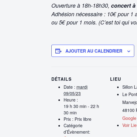
Ouverture à 18h-18h30,
concert à
Adhésion nécessaire : 10€ pour 1 an
ou 5€ pour 1 mois. (C’est toi qui voi
AJOUTER AU CALENDRIER
DÉTAILS
LIEU
Date :
mardi
Sillon 
09/05/23
Le Pont
Heure :
Marvejo
19 h 30 min - 22 h
48100
30 min
Google
Prix :
Prix libre
Voir Li
Catégorie
d’Évènement: