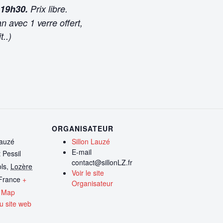
 19h30.
Prix libre.
 avec 1 verre offert,
t..)
ORGANISATEUR
Lauzé
Sillon Lauzé
E-mail
 Pessil
contact@sillonLZ.fr
ls
,
Lozère
Voir le site
France
+
Organisateur
 Map
eu site web