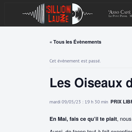
Skip
to
content
« Tous les Évènements
Cet évènement est passé.
Les Oiseaux d
PRIX LIB
mardi 09/05/23 : 19 h 30 min
, nous
En Mai, fais ce qu’il te plait
Aussi, de façon tout à fait excepti