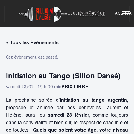
Skip
to
ACCUEIL
ACTUS
AGENDA
content
« Tous les Évènements
Asso Café Cult. À Marvejols, Lozère.
SILLON LAUZÉ
Cet évènement est passé.
Initiation au Tango (Sillon Dansé)
PRIX LIBRE
samedi 28/02 : 19 h 00 min
La prochaine soirée d’
initiation au tango argentin,
proposée et animée par nos bénévoles Laurent et
Hélène, aura lieu
samedi 28 février
, comme toujours
dans la convivialité et bien sûr, le respect de chacun.e et
de tou.te.s !
Quels que soient votre âge, votre niveau