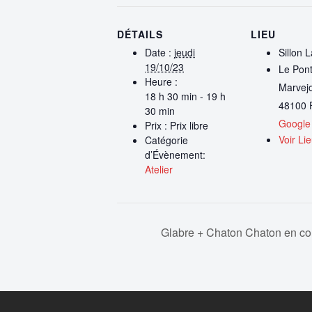
DÉTAILS
LIEU
Date :
jeudi
Sillon 
19/10/23
Le Pont
Heure :
Marvejo
18 h 30 min - 19 h
48100
30 min
Google
Prix :
Prix libre
Voir Li
Catégorie
d’Évènement:
Atelier
Glabre + Chaton Chaton en co