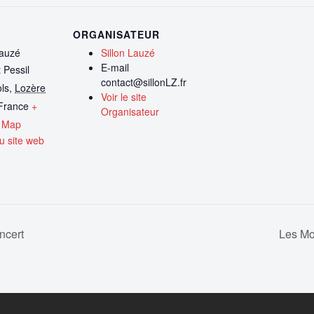
ORGANISATEUR
Lauzé
Sillon Lauzé
E-mail
 Pessil
contact@sillonLZ.fr
ls
,
Lozère
Voir le site
France
+
Organisateur
 Map
eu site web
ncert
Les Mo