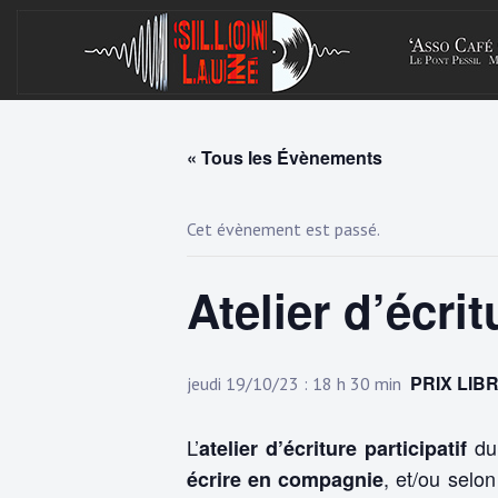
Skip
to
content
« Tous les Évènements
Cet évènement est passé.
Atelier d’écri
PRIX LIB
jeudi 19/10/23 : 18 h 30 min
L’
du 
atelier d’écriture participatif
, et/ou selo
é
crire en compagnie