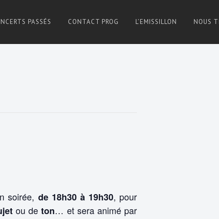
NCERTS PASSÉS
CONTACT PROG
L’EMISSILLON
NOUS T
n soirée,
, pour
de 18h30 à 19h30
ou de
… et sera animé par
ujet
ton