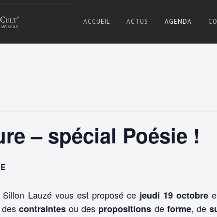
ACCUEIL
ACTUS
AGENDA
CO
Asso Café
SILLON
Cult. À
Marvejols,
LAUZÉ
Lozère.
ture – spécial Poésie !
RE
Sillon Lauzé vous est proposé ce
e
jeudi 19 octobre
n des
ou des
de
, de
contraintes
propositions
forme
s