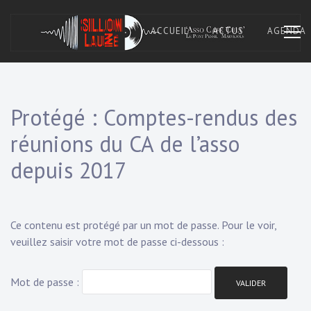
Skip
to
ACCUEIL
ACTUS
AGENDA
content
Asso Café Cult. À Marvejols, Lozère.
SILLON LAUZÉ
Protégé : Comptes-rendus des
réunions du CA de l’asso
depuis 2017
Ce contenu est protégé par un mot de passe. Pour le voir,
veuillez saisir votre mot de passe ci-dessous :
Mot de passe :