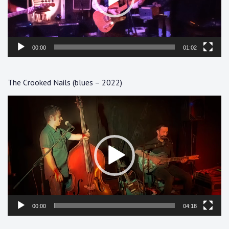
00:00
01:02
The Crooked Nails (blues – 2022)
Lecteur
vidéo
00:00
04:18