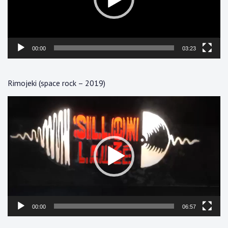
00:00
03:23
Rimojeki (space rock – 2019)
Lecteur
vidéo
00:00
06:57