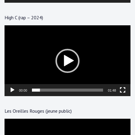
High C (rap – 2024)
Lecteur
vidéo
00:00
01:48
Les Oreilles Rouges (jeune public)
Lecteur
vidéo