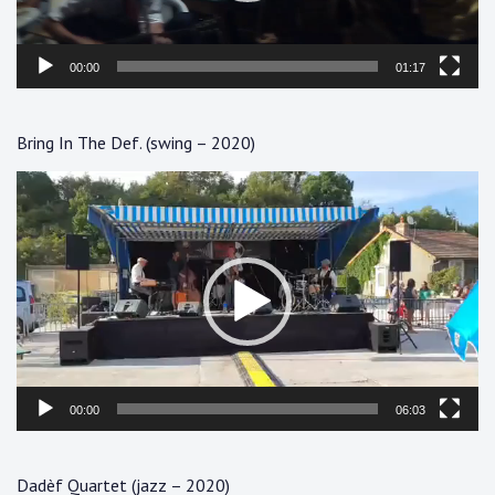
00:00
01:17
Bring In The Def. (swing – 2020)
Lecteur
vidéo
00:00
06:03
Dadèf Quartet (jazz – 2020)